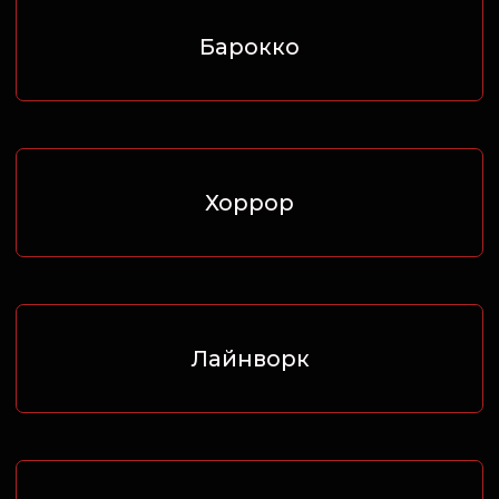
Стимпанк
Органика
Гравюра
Реализм