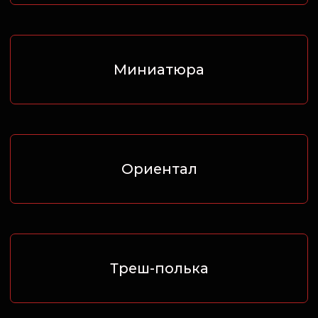
Графика
Кельтский
Барокко
Хоррор