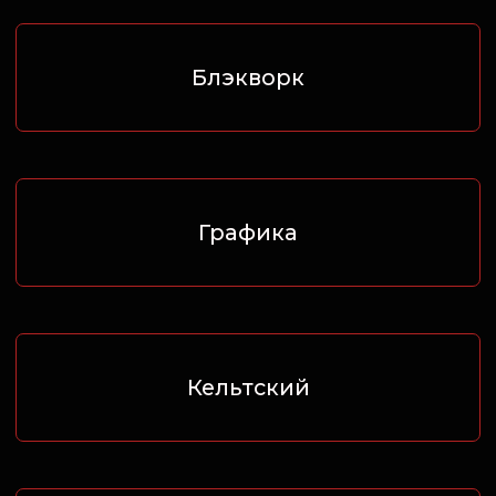
Лайнворк
Чикано
Дотворк
Орнаментал
Черно-белая