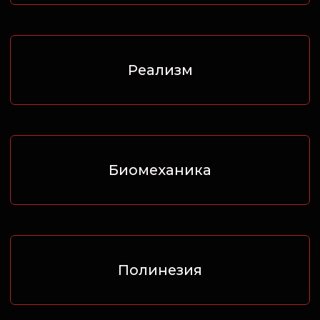
Скетч стайл
Леттеринг
Хайда
Майя и ацтеки