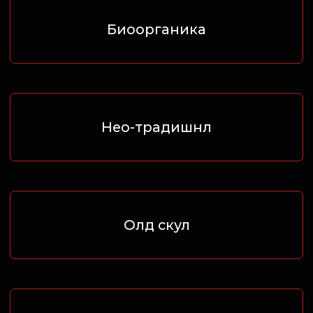
Адрес:
г. Краснодар, ул.
Селезнёва, д. 143
Время работы:
Ежедневно c 10:00 до 20:00
ЗАКАЗАТЬ ЗВОНОК
ИП БОГДАЛОВ РЕНАТ ДАМИРОВИЧ
ИНН: 950000173218
ОГРН/ОГРНИП: 323237500373290