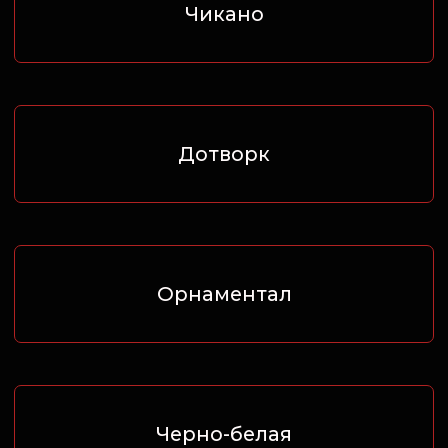
Биомеханика
Полинезия
Этника
Маори
Языческий