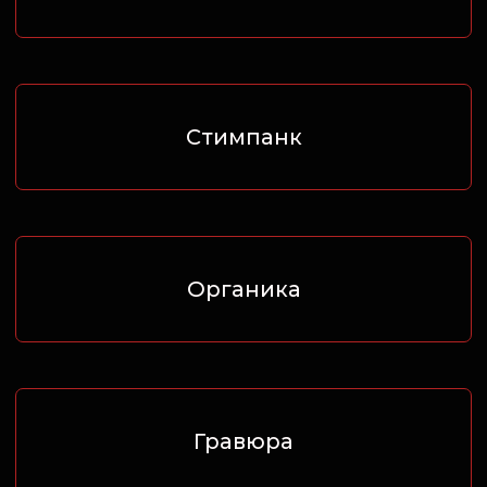
Биоорганика
Нео-традишнл
Олд скул
Нью скул