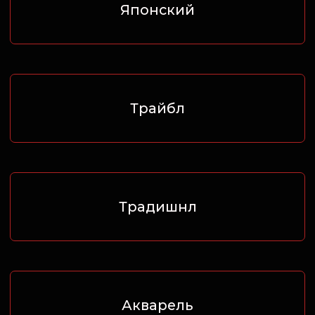
Традишнл
Акварель
Геометрия
Абстракция