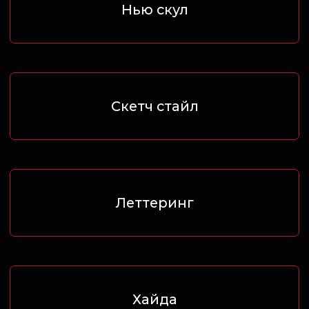
БИК: 044525974
р/с: 40802810800005326885
к/c: 30101810145250000974
Банк: АО "ТИНЬКОФФ БАНК"
Политика конфиденциальности