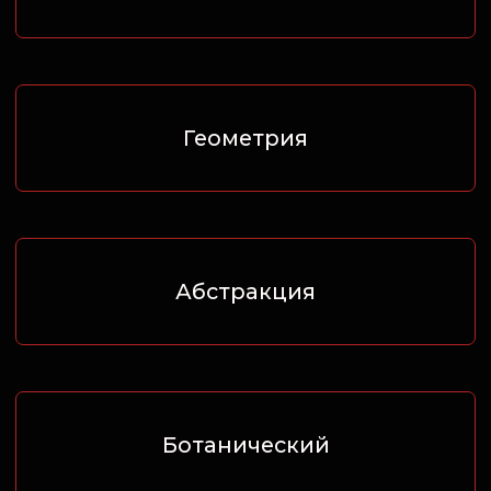
Ботанический
Миниатюра
Ориентал
Треш-полька
Блэкворк