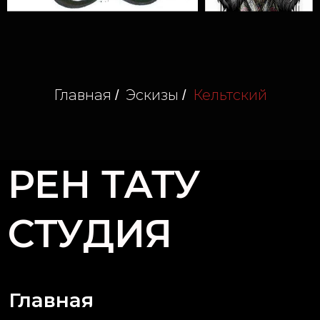
Главная
Эскизы
Кельтский
/
/