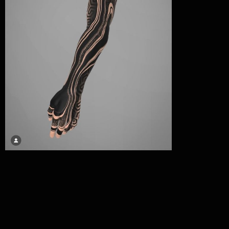
РЕН ТАТУ СТУДИЯ
ИП БОГДАЛОВ РЕНАТ ДАМИРОВИЧ
ИНН: 950000173218
ОГРН/ОГРНИП: 323237500373290
Время работы:
БИК: 044525974
р/с: 40802810800005326885
Ежедневно c 10:00 до 20:0
к/c: 30101810145250000974
Банк: АО "ТИНЬКОФФ БАНК"
Адрес: