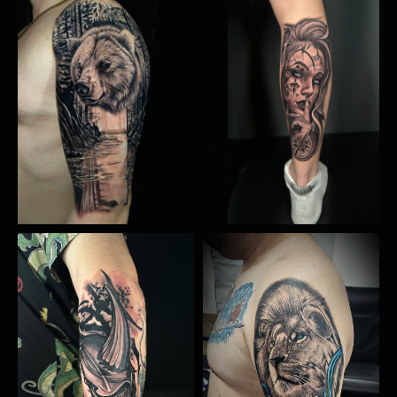
Адрес:
г. Краснодар, ул.
Селезнёва, д. 143
Время работы:
Ежедневно c 10:00 до 20:00
ЗАКАЗАТЬ ЗВОНОК
ИП БОГДАЛОВ РЕНАТ ДАМИРОВИЧ
ИНН: 950000173218
ОГРН/ОГРНИП: 323237500373290
БИК: 044525974
р/с: 40802810800005326885
к/c: 30101810145250000974
Банк: АО "ТИНЬКОФФ БАНК"