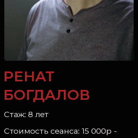
РЕНАТ
БОГДАЛОВ
Стаж: 8 лет
Стоимость сеанса: 15 000р -
18 000р
Основатель Ren Tattoo Studio,
ведущий мастер с большим
опытом. Основные стили:
Реализм, Чикано, Органика,
Биомеханика. Занимается
перекрытиями любой
сложности тату и шрамов.