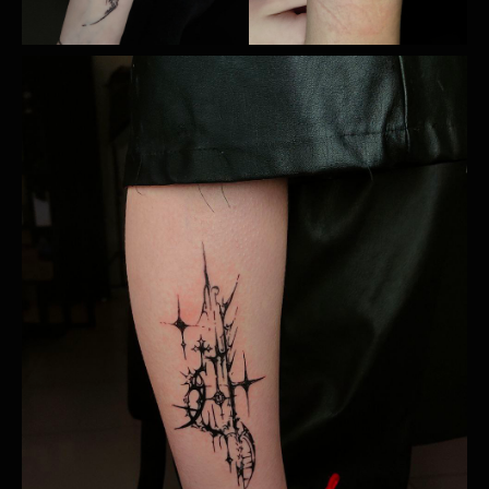
Ежедневно c 10:00 до 20:00
ЗАКАЗАТЬ ЗВОНОК
ИП БОГДАЛОВ РЕНАТ ДАМИРОВИЧ
ИНН: 950000173218
ОГРН/ОГРНИП: 323237500373290
БИК: 044525974
р/с: 40802810800005326885
к/c: 30101810145250000974
Банк: АО "ТИНЬКОФФ БАНК"
Политика конфиденциальности