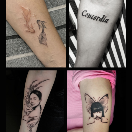
Главная
Мастера
Услуги
Акции
Эскизы
Школа-Тату
Адрес:
г. Краснодар, ул.
Селезнёва, д. 143
Время работы: