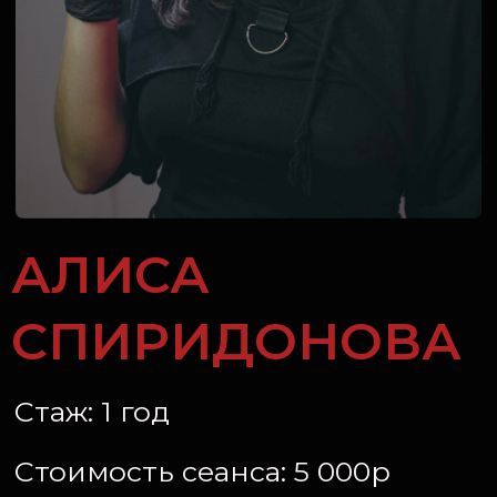
АЛИСА
СПИРИДОНОВА
Стаж: 1 год
Стоимость сеанса: 5 000р
Имеет художественное
образование
Основные стили: нью-трайбл,
скетчинг, випшейдинг. Не
занимается акварелью и
орнаменталом. Перекроет
небольшие шрамы и тату